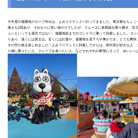
今年度の遊園地グループ外出は、よみうりランドへ行ってきました。東京都をちょこ
換えも2回あり、それなりに長い道のりでしたが、スムーズに各路線を乗り継ぎ、京
ョンといっても過言ではない、遊園地前までのゴンドラに乗って到着しました。ゴン
りあり、遠くには富士山、近くには紅葉や、遊園地を見下ろす事ができ、とても爽快
キの空の旅を楽しめました！よみうりランドに到着してからは、絶叫系が好きな人、
り物に乗りたい人、クレープを食べたい人、などそれぞれの希望にそって、めいいっ