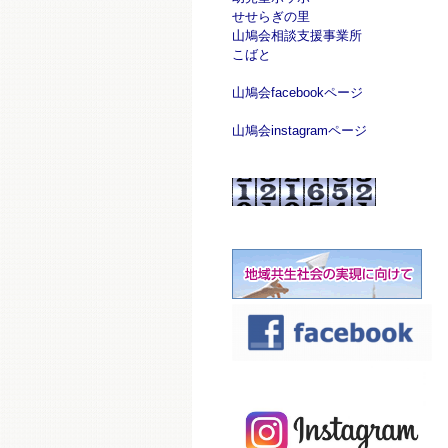
せせらぎの里
山鳩会相談支援事業所
こばと
山鳩会facebookページ
山鳩会instagramページ