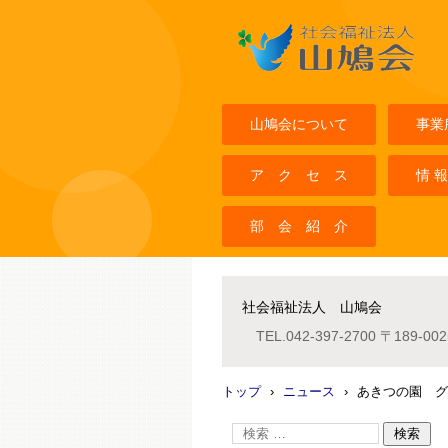
社会福祉法人山鳩会
山鳩会について
事業
ア ク セ ス
情 報
部 会 紹 介
社会福祉法人 山鳩会
TEL.
042-397-2700
〒189-0
トップ
›
ニュース
›
あきつの園 グ