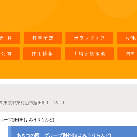
所一覧
行 事 予 定
ボ ラ ン ティ ア
お問
 公 開
採 用 情 報
山 鳩 会 後 援 会
自主
025 東京都東村山市廻田町1－15－1
ループ別外出(よみうりらんど)
あきつの園 グループ別外出(よみうりらんど)