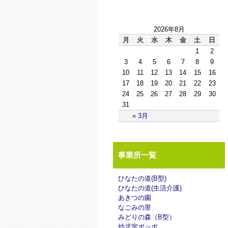
2026年8月
月
火
水
木
金
土
日
1
2
3
4
5
6
7
8
9
10
11
12
13
14
15
16
17
18
19
20
21
22
23
24
25
26
27
28
29
30
31
« 3月
事業所一覧
ひなたの道(B型)
ひなたの道(生活介護)
あきつの園
なごみの里
みどりの森（B型）
幼児室ポッポ