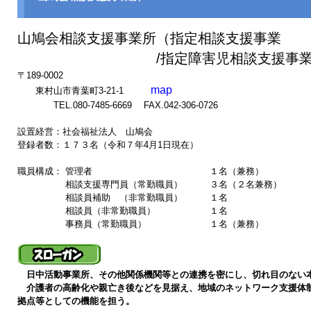
山鳩会相談支援事業所（指定相談支援事業
/指定障害児相談支援事業
〒189-0002
map
東村山市青葉町3-21-1
TEL.080-7485-6669 FAX.042-306-0726
設置経営：社会福祉法人 山鳩会
登録者数：１７３名（令和７年4月1日現在）
職員構成： 管理者 １名（兼務）
相談支援専門員（常勤職員） ３名（２名兼務）
相談員補助 （非常勤職員） １名
相談員（非常勤職員） １名
事務員（常勤職員） １名（兼務）
日中活動事業所、その他関係機関等との連携を密にし、切れ目のな
介護者の高齢化や親亡き後などを見据え、地域のネットワーク支援体
拠点等としての機能を担う。