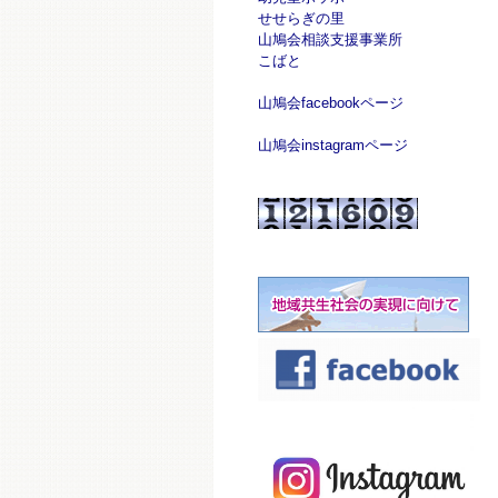
せせらぎの里
山鳩会相談支援事業所
こばと
山鳩会facebookページ
山鳩会instagramページ