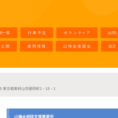
所一覧
行 事 予 定
ボ ラ ン ティ ア
お問
 公 開
採 用 情 報
山 鳩 会 後 援 会
自主
025 東京都東村山市廻田町1－15－1
山鳩会相談支援事業所