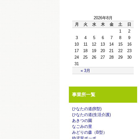
2026年8月
月
火
水
木
金
土
日
1
2
3
4
5
6
7
8
9
10
11
12
13
14
15
16
17
18
19
20
21
22
23
24
25
26
27
28
29
30
31
« 3月
事業所一覧
ひなたの道(B型)
ひなたの道(生活介護)
あきつの園
なごみの里
みどりの森（B型）
幼児室ポッポ