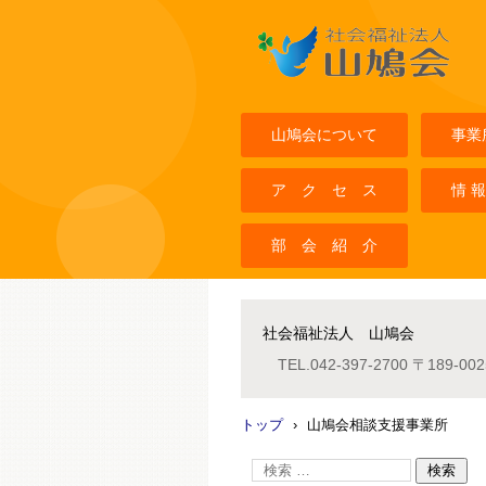
社会福祉法人山鳩会
山鳩会について
事業
ア ク セ ス
情 報
部 会 紹 介
社会福祉法人 山鳩会
TEL.
042-397-2700
〒189-0
トップ
›
山鳩会相談支援事業所