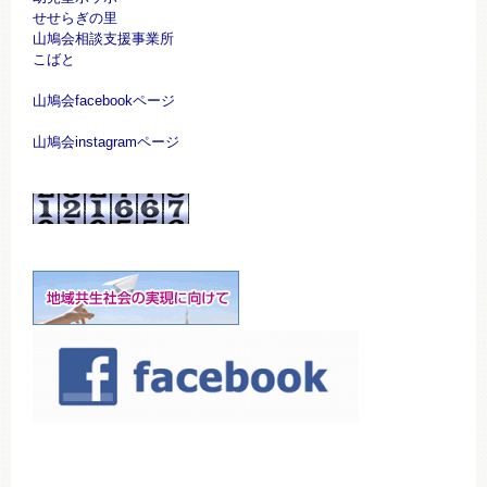
せせらぎの里
山鳩会相談支援事業所
こばと
山鳩会facebookページ
山鳩会instagramページ