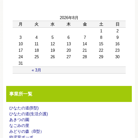
2026年8月
月
火
水
木
金
土
日
1
2
3
4
5
6
7
8
9
10
11
12
13
14
15
16
17
18
19
20
21
22
23
24
25
26
27
28
29
30
31
« 3月
事業所一覧
ひなたの道(B型)
ひなたの道(生活介護)
あきつの園
なごみの里
みどりの森（B型）
幼児室ポッポ