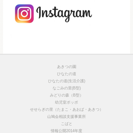
あきつの園
ひなたの道
ひなたの道(生活介護)
なごみの里(B型)
みどりの森（B型）
幼児室ポッポ
せせらぎの里（たまこ・あおば・あきつ）
山鳩会相談支援事業所
こばと
情報公開2014年度