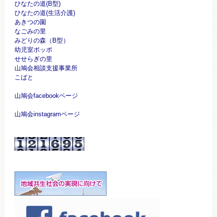
ひなたの道(B型)
ひなたの道(生活介護)
あきつの園
なごみの里
みどりの森（B型）
幼児室ポッポ
せせらぎの里
山鳩会相談支援事業所
こばと
山鳩会facebookページ
山鳩会instagramページ