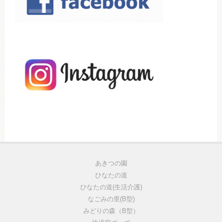
あきつの園
ひなたの道
ひなたの道(生活介護)
なごみの里(B型)
みどりの森（B型）