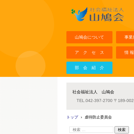
社会福祉法人山鳩会
山鳩会について
事業
ア ク セ ス
情 報
部 会 紹 介
社会福祉法人 山鳩会
TEL.
042-397-2700
〒189-0
トップ
›
虐待防止委員会