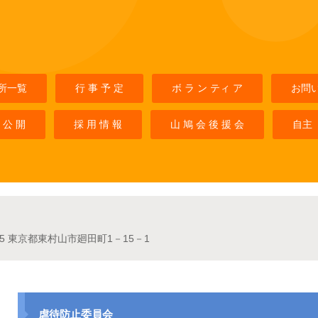
所一覧
行 事 予 定
ボ ラ ン ティ ア
お問
 公 開
採 用 情 報
山 鳩 会 後 援 会
自主
025 東京都東村山市廻田町1－15－1
虐待防止委員会