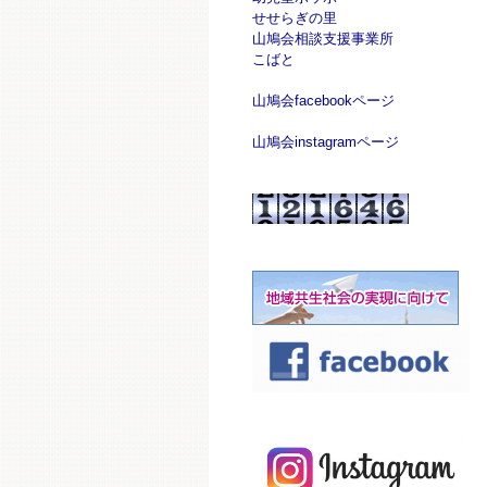
せせらぎの里
山鳩会相談支援事業所
こばと
山鳩会facebookページ
山鳩会instagramページ