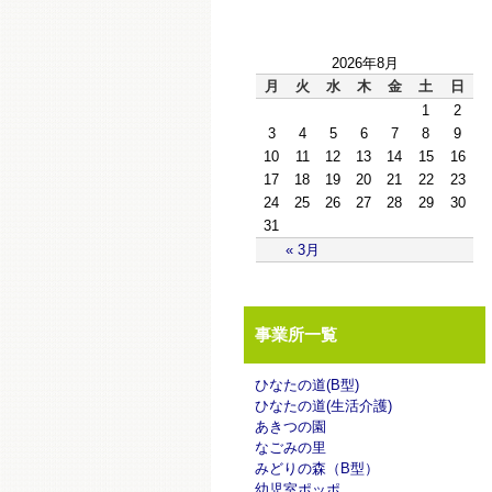
2026年8月
月
火
水
木
金
土
日
1
2
3
4
5
6
7
8
9
10
11
12
13
14
15
16
17
18
19
20
21
22
23
24
25
26
27
28
29
30
31
« 3月
事業所一覧
ひなたの道(B型)
ひなたの道(生活介護)
あきつの園
なごみの里
みどりの森（B型）
幼児室ポッポ