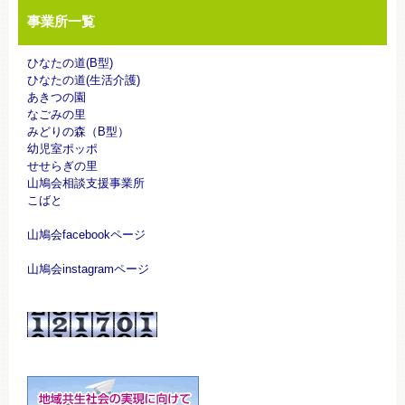
事業所一覧
ひなたの道(B型)
ひなたの道(生活介護)
あきつの園
なごみの里
みどりの森（B型）
幼児室ポッポ
せせらぎの里
山鳩会相談支援事業所
こばと
山鳩会facebookページ
山鳩会instagramページ