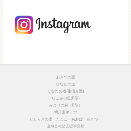
あきつの園
ひなたの道
ひなたの道(生活介護)
なごみの里(B型)
みどりの森（B型）
幼児室ポッポ
せせらぎの里（たまこ・あおば・あきつ）
山鳩会相談支援事業所