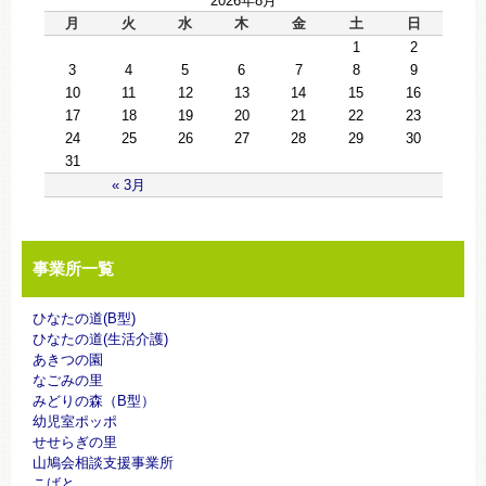
2026年8月
月
火
水
木
金
土
日
1
2
3
4
5
6
7
8
9
10
11
12
13
14
15
16
17
18
19
20
21
22
23
24
25
26
27
28
29
30
31
« 3月
事業所一覧
ひなたの道(B型)
ひなたの道(生活介護)
あきつの園
なごみの里
みどりの森（B型）
幼児室ポッポ
せせらぎの里
山鳩会相談支援事業所
こばと