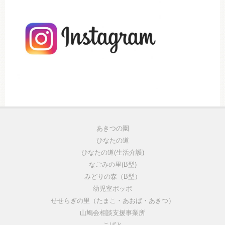
あきつの園
ひなたの道
ひなたの道(生活介護)
なごみの里(B型)
みどりの森（B型）
幼児室ポッポ
せせらぎの里（たまこ・あおば・あきつ）
山鳩会相談支援事業所
こばと