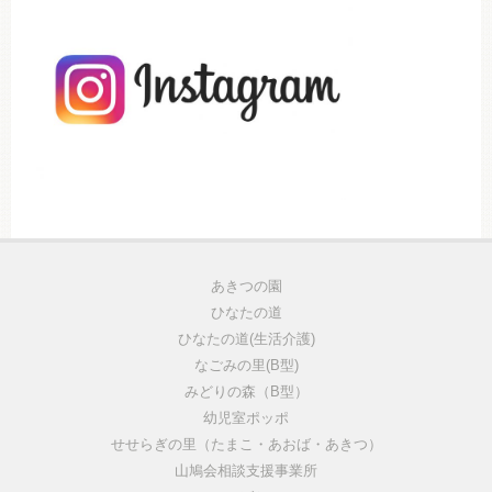
あきつの園
ひなたの道
ひなたの道(生活介護)
なごみの里(B型)
みどりの森（B型）
幼児室ポッポ
せせらぎの里（たまこ・あおば・あきつ）
山鳩会相談支援事業所