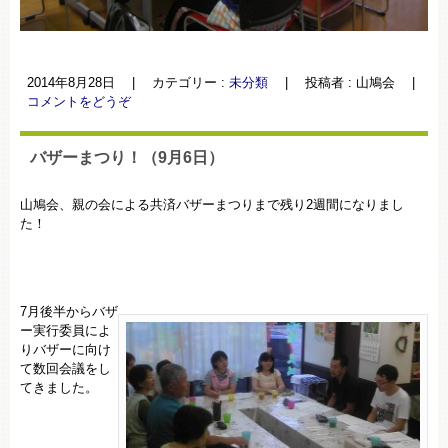
2014年8月28日
|
カテゴリー :
未分類
|
投稿者 : 山鳩会
|
コメントをどうぞ
バザーまつり！（9月6日）
山鳩会、親の会による共済バザーまつりまで残り2週間になりまし
た！
7月後半からバザ
ー実行委員によ
りバザーに向け
て数回会議をし
てきました。