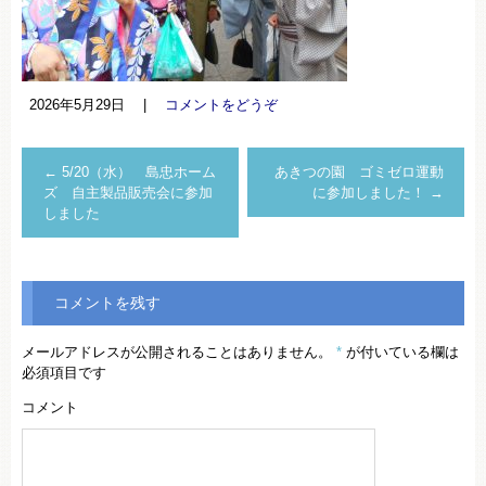
2026年5月29日
|
コメントをどうぞ
←
5/20（水） 島忠ホーム
あきつの園 ゴミゼロ運動
ズ 自主製品販売会に参加
に参加しました！
→
しました
コメントを残す
メールアドレスが公開されることはありません。
*
が付いている欄は
必須項目です
コメント