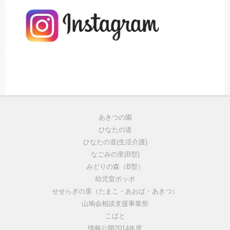
あきつの園
ひなたの道
ひなたの道(生活介護)
なごみの里(B型)
みどりの森（B型）
幼児室ポッポ
せせらぎの里（たまこ・あおば・あきつ）
山鳩会相談支援事業所
こばと
情報公開2014年度