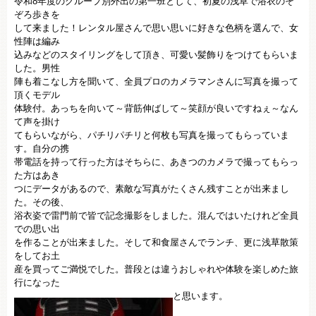
令和8年度のグループ別外出の第一班として、初夏の浅草で浴衣のそ
ぞろ歩きを
して来ました！レンタル屋さんで思い思いに好きな色柄を選んで、女
性陣は編み
込みなどのスタイリングをして頂き、可愛い髪飾りをつけてもらいま
した。男性
陣も着こなし方を聞いて、全員プロのカメラマンさんに写真を撮って
頂くモデル
体験付。あっちを向いて～背筋伸ばして～笑顔が良いですねぇ～なん
て声を掛け
てもらいながら、パチリパチリと何枚も写真を撮ってもらっていま
す。自分の携
帯電話を持って行った方はそちらに、あきつのカメラで撮ってもらっ
た方はあき
つにデータがあるので、素敵な写真がたくさん残すことが出来まし
た。その後、
浴衣姿で雷門前で皆で記念撮影をしました。混んではいたけれど全員
での思い出
を作ることが出来ました。そして和食屋さんでランチ、更に浅草散策
をしてお土
産を買ってご満悦でした。普段とは違うおしゃれや体験を楽しめた旅
行になった
と思います。