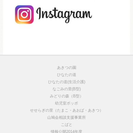
あきつの園
ひなたの道
ひなたの道(生活介護)
なごみの里(B型)
みどりの森（B型）
幼児室ポッポ
せせらぎの里（たまこ・あおば・あきつ）
山鳩会相談支援事業所
こばと
情報公開2014年度