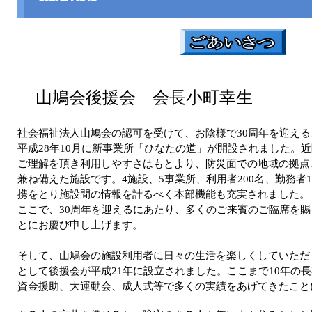
山鳩会後援会 会長小町幸生
社会福祉法人山鳩会の認可を受けて、お陰様で
30
周年を迎える
平成
28
年
10
月に新事業所「ひなたの道」が開設されました。近
ご理解を頂き利用しやすさはもとより、防災面での地域の拠点
兼ね備えた施設です。
4
施設、
5
事業所、利用者
200
名、勤務者
1
携をとり施設間の情報を計るべく本部機能も充実されました。
ここで、
30
周年を迎えるにあたり、多くのご来賓のご臨席を賜
とにお慶び申し上げます。
そして、山鳩会の施設利用者に日々の生活を楽しくしていただ
として後援会が平成
21
年に設立されました。ここまで
10
年の長
資金援助、大運動会、成人式等で多くの実績をあげてきたこと