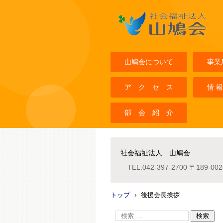
社会福祉法人山鳩会
山鳩会について
事業
ア ク セ ス
情 報
部 会 紹 介
社会福祉法人 山鳩会
TEL.
042-397-2700
〒189-0
トップ
›
後援会長挨拶