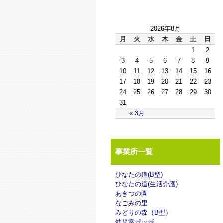
2026年8月
月
火
水
木
金
土
日
1
2
3
4
5
6
7
8
9
10
11
12
13
14
15
16
17
18
19
20
21
22
23
24
25
26
27
28
29
30
31
« 3月
事業所一覧
ひなたの道(B型)
ひなたの道(生活介護)
あきつの園
なごみの里
みどりの森（B型）
幼児室ポッポ