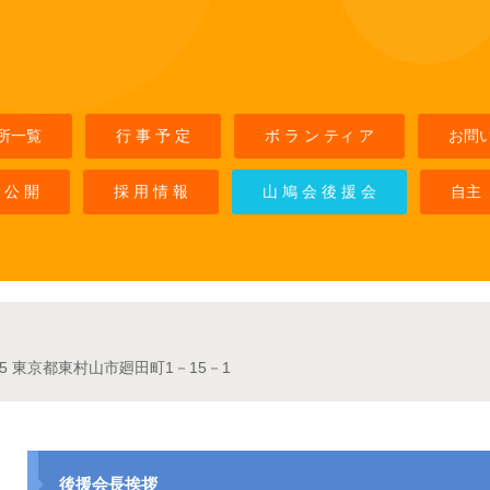
所一覧
行 事 予 定
ボ ラ ン ティ ア
お問
 公 開
採 用 情 報
山 鳩 会 後 援 会
自主
025 東京都東村山市廻田町1－15－1
後援会長挨拶