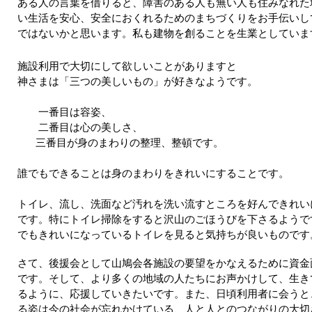
ある人の言葉を借りると、障害のある人も無い人も住みなれた
い生活を安心、安全におくれるためのまちづくりをお手伝いし
ではないかと思います。私も建物を創ることを生業としていま
施設利用で大切にして欲しいことがありますと
神さまは「三つの美しいもの」が好きなようです。
一番目は容姿、
二番目は心の美しさ、
三番目が身のまわりの整理、整頓です。
誰でもできることは身のまわりをきれいにする
ことです。
トイレ、流し、洗面など汚れを洗い流すところを好んできれい
です。特にトイレ掃除をすると沢山のごほうびを下さるようで
でもきれいになっているトイレを見ると気持ちが良いものです
さて、後援会として山鳩会各施設の要望をかなえるために資金
です。そして、より多くの地域の人たちにお声かけして、生き
るように、応援していきたいです。また、日頃利用者に会うと
る姿は今の社会が忘れかけている、人と人とのつながりの大切