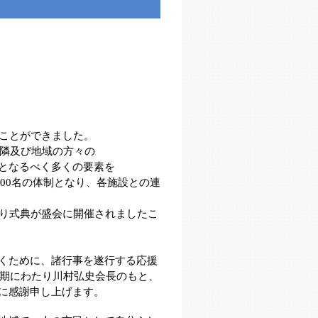
ことができました。
隣及び地域の方々の
となるべく多くの要素を
00
名の体制となり、
各施設との連
り式典が盛会に開催されましたこ
くために、諸行事を遂行
する応援
期にわたり
川村弘史会長のもと、
に
感謝申し上げます。