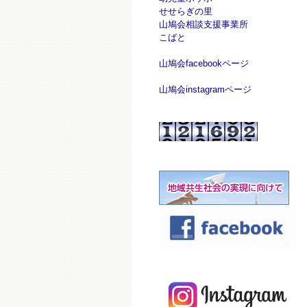
せせらぎの里
山鳩会相談支援事業所
こばと
山鳩会facebookページ
山鳩会instagramページ