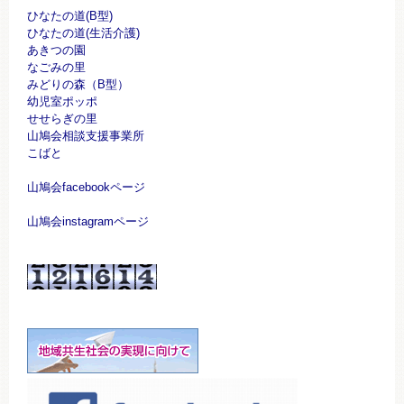
ひなたの道(B型)
ひなたの道(生活介護)
あきつの園
なごみの里
みどりの森（B型）
幼児室ポッポ
せせらぎの里
山鳩会相談支援事業所
こばと
山鳩会facebookページ
山鳩会instagramページ