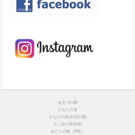
あきつの園
ひなたの道
ひなたの道(生活介護)
なごみの里(B型)
みどりの森（B型）