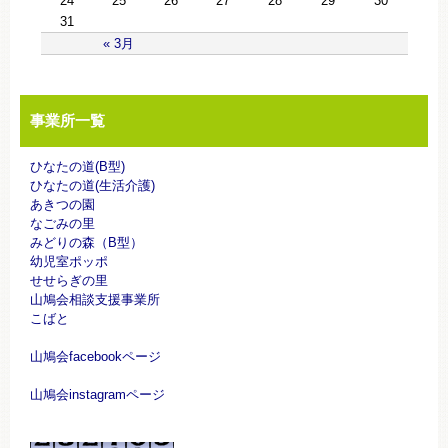
24
25
26
27
28
29
30
31
« 3月
事業所一覧
ひなたの道(B型)
ひなたの道(生活介護)
あきつの園
なごみの里
みどりの森（B型）
幼児室ポッポ
せせらぎの里
山鳩会相談支援事業所
こばと
山鳩会facebookページ
山鳩会instagramページ