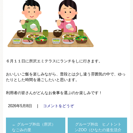
６月１１日に所沢エミテラスにランチをしに行きます。
おいしいご飯を楽しみながら、普段とは少し違う雰囲気の中で、ゆっ
たりとした時間を過ごしたいと思います。
利用者の皆さんがどんなお食事を選ぶのか楽しみです！
2026年5月8日
|
コメントをどうぞ
←
グループ外出（所沢）
グループ外出 ヒノトント
なごみの里
ンZOO（ひなたの道生活介